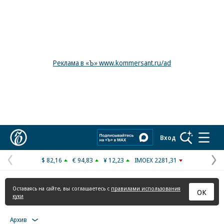
Реклама в «Ъ» www.kommersant.ru/ad
Коммерсантъ
Вход
$ 82,16
€ 94,83
¥ 12,23
IMOEX 2281,31
Предыдущая
С
страница
с
Оставаясь на сайте, вы соглашаетесь с
правилами использования
ОК
куки
Архив