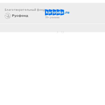
Благотворительный фонд
18+ реклама
О «Коммерсанте»
Android
Архив
Обратная связь
Контакты
Правовая информация
Реклама
E-mail рассылки
Вакансии
18+
© АО «Коммерсантъ». 127006, Москва, Оружейный переулок д. 41,
тел. +7 (495) 797-69-70.
Сетевое издание «Коммерсантъ» (доменное имя сайта:
kommersant.ru) зарегистрировано Федеральной службой
по надзору в сфере связи, информационных технологий и массовых
коммуникаций (Роскомнадзор), регистрационный номер и дата