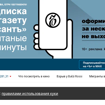
Реклама в «Ъ» www.kommersant.ru/ad
281,31
Что посмотреть в кино
Взрыв у Balzi Rossi
Мигранты в
с
правилами использования куки