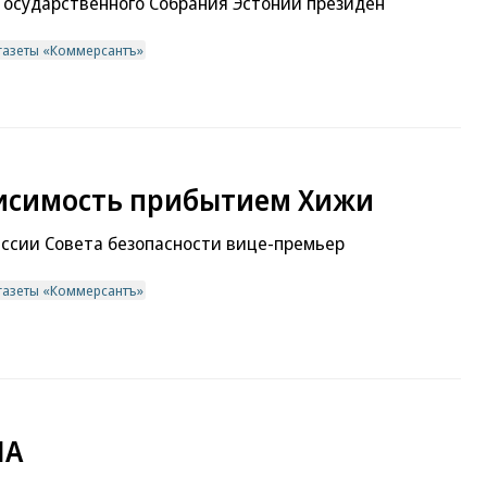
Государственного Собрания Эстонии президен
газеты «Коммерсантъ»
висимость прибытием Хижи
иссии Совета безопасности вице-премьер
газеты «Коммерсантъ»
ША