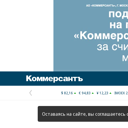
Коммерсантъ
$ 82,16
€ 94,83
¥ 12,23
IMOEX 2
Предыдущая
страница
Оставаясь на сайте, вы соглашаетесь 