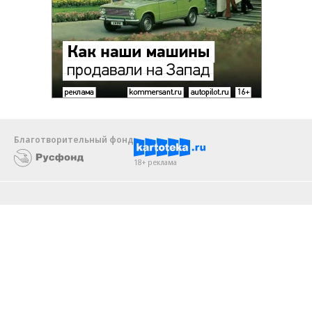
Благотворительный фонд
18+ реклама
О «Коммерсанте»
Android
Архив
Обратная связь
Контакты
Правовая информация
Реклама
E-mail рассылки
Вакансии
18+