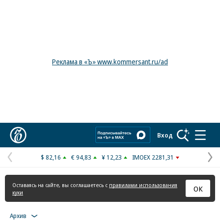
Реклама в «Ъ» www.kommersant.ru/ad
Коммерсантъ
Вход
$ 82,16
€ 94,83
¥ 12,23
IMOEX 2281,31
Предыдущая
С
страница
с
Оставаясь на сайте, вы соглашаетесь с
правилами использования
ОК
куки
Архив