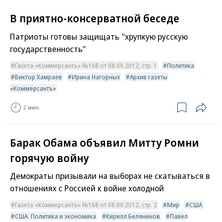
В приятно-консерватной беседе
Патриоты готовы защищать "хрупкую русскую
государственность"
Газета «Коммерсантъ» №168 от 08.09.2012, стр. 1
Политика
Виктор Хамраев
Ирина Нагорных
Архив газеты
«Коммерсантъ»
2 мин.
Барак Обама объявил Митту Ромни
горячую войну
Демократы призывали на выборах не скатываться в
отношениях с Россией к войне холодной
Газета «Коммерсантъ» №168 от 08.09.2012, стр. 2
Мир
США
США. Политика и экономика
Кирилл Белянинов
Павел