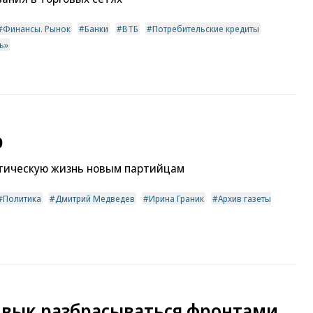
Финансы. Рынок
Банки
ВТБ
Потребительские кредиты
ъ»
р
итическую жизнь новым партийцам
Политика
Дмитрий Медведев
Ирина Граник
Архив газеты
ивык разбрасываться фронтами