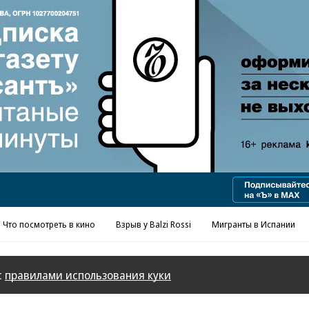
Реклама в «Ъ» www.kommersant.ru/ad
Что посмотреть в кино
Взрыв у Balzi Rossi
Мигранты в Испании
с
правилами использования куки