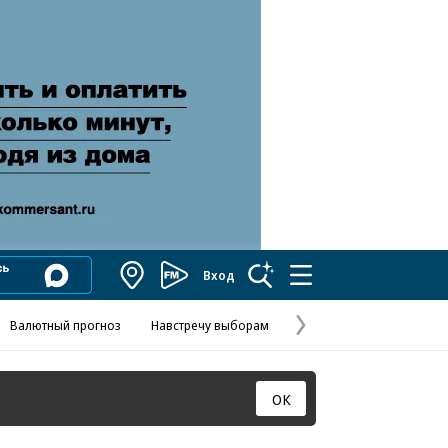
Вход
Коммерсантъ
FM
Валютный прогноз
Навстречу выборам
Скандал в FIFA
Названия опе
Колесников
Следующая
страница
ОК