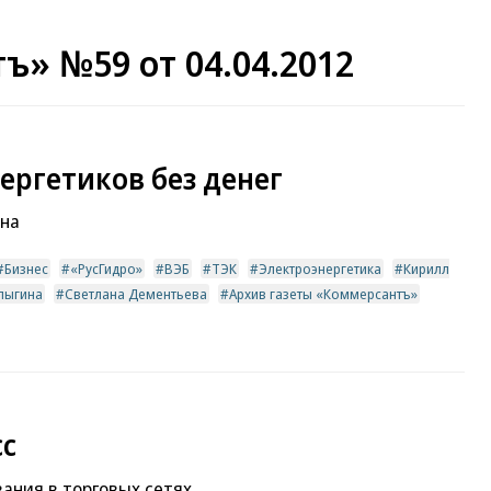
ъ» №59 от 04.04.2012
ергетиков без денег
ена
Бизнес
«РусГидро»
ВЭБ
ТЭК
Электроэнергетика
Кирилл
лыгина
Светлана Дементьева
Архив газеты «Коммерсантъ»
сс
вания в торговых сетях