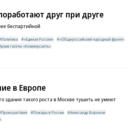
поработают друг при друге
лее беспартийной
Политика
«Единая Россия»
«Общероссийский народный фронт»
Архив газеты «Коммерсантъ»
ие в Европе
то здания такого роста в Москве тушить не умеют
Происшествия
Пожары в России
Александр Воронов
»