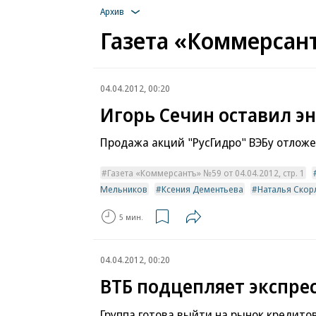
Архив
Газета «Коммерсант
04.04.2012, 00:20
Игорь Сечин оставил эн
Продажа акций "РусГидро" ВЭБу отлож
Газета «Коммерсантъ» №59 от 04.04.2012, стр. 1
Мельников
Ксения Дементьева
Наталья Скор
5 мин.
04.04.2012, 00:20
ВТБ подцепляет экспре
Группа готова выйти на рынок кредито