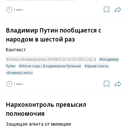
1 мин.
Владимир Путин пообщается с
народом в шестой раз
Контекст
Газета «Коммерсантъ» №188/П от 15.10.2007, стр. 4
Владимир
Путин
Итоги года с Владимиром Путиным
Архив газеты
«Коммерсантъ»
1 мин.
Наркоконтроль превысил
полномочия
Защищая агента от милиции