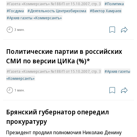
Газета «Коммерсантъ» №188/П от 15.10.2007, стр. 3
Политика
Госдума
Деятельность Центризбиркома
Виктор Хамраев
Архив газеты «Коммерсантъ»
3 мин.
Политические партии в российских
СМИ по версии ЦИКа (%)*
Газета «Коммерсантъ» №188/П от 15.10.2007, стр. 3
Архив газеты
«Коммерсантъ»
1 мин.
Брянский губернатор опередил
прокуратуру
Президент продлил полномочия Николаю Денину