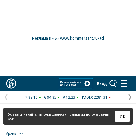
Реклама в «Ъ» www.kommersant.ru/ad
Коммерсантъ
Вход
$ 82,16
€ 94,83
¥ 12,23
IMOEX 2281,31
Предыдущая
С
страница
с
Оставаясь на сайте, вы соглашаетесь с
правилами использования
ОК
куки
Архив