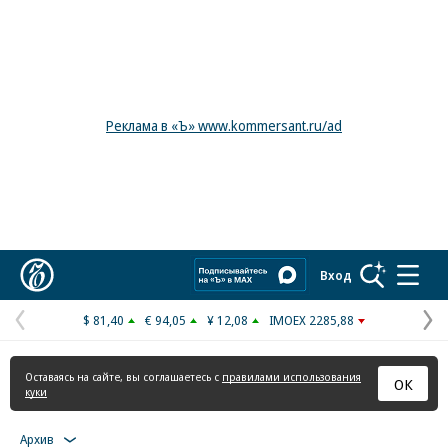
Реклама в «Ъ» www.kommersant.ru/ad
Коммерсантъ
Вход
$ 81,40
€ 94,05
¥ 12,08
IMOEX 2285,88
Предыдущая
С
страница
с
Оставаясь на сайте, вы соглашаетесь с
правилами использования
ОК
куки
Архив