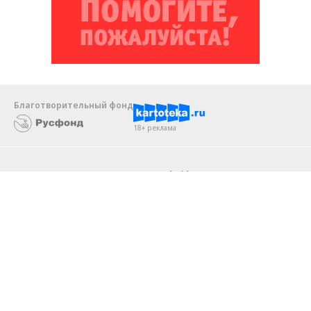
Благотворительный фонд
18+ реклама
О «Коммерсанте»
Android
Архив
Обратная связь
Контакты
Правовая информация
Реклама
E-mail рассылки
Вакансии
18+
© АО «Коммерсантъ». 127006, Москва, Оружейный переулок д. 41,