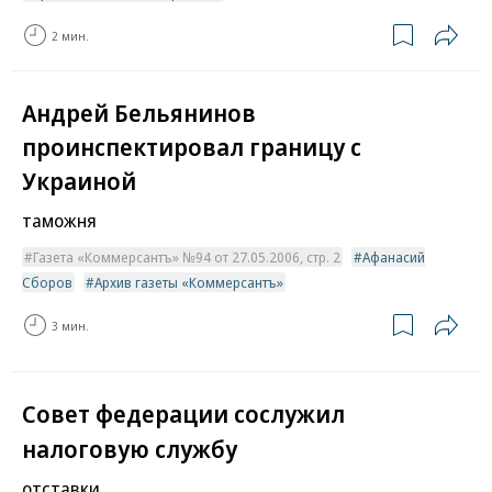
2 мин.
Андрей Бельянинов
проинспектировал границу с
Украиной
таможня
Газета «Коммерсантъ» №94 от 27.05.2006, стр. 2
Афанасий
Сборов
Архив газеты «Коммерсантъ»
3 мин.
Совет федерации сослужил
налоговую службу
отставки