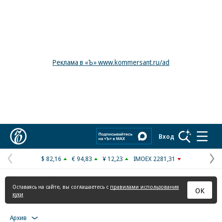
Реклама в «Ъ» www.kommersant.ru/ad
Коммерсантъ
Вход
$ 82,16
€ 94,83
¥ 12,23
IMOEX 2281,31
Предыдущая
С
страница
с
Оставаясь на сайте, вы соглашаетесь с
правилами использования
ОК
куки
Архив