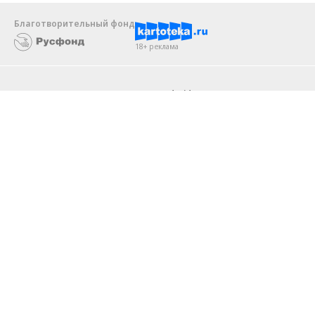
Благотворительный фонд
18+ реклама
О «Коммерсанте»
Android
Архив
Обратная связь
Контакты
Правовая информация
Реклама
E-mail рассылки
Вакансии
18+
© АО «Коммерсантъ». 127006, Москва, Оружейный переулок д. 41,
тел. +7 (495) 797-69-70.
Сетевое издание «Коммерсантъ» (доменное имя сайта:
kommersant.ru) зарегистрировано Федеральной службой
по надзору в сфере связи, информационных технологий и массовых
коммуникаций (Роскомнадзор), регистрационный номер и дата
принятия решения о регистрации: серия
Эл № ФС77-76922