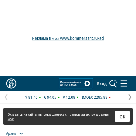
Реклама в «Ъ» www.kommersant.ru/ad
Коммерсантъ
Вход
$ 81,40
€ 94,05
¥ 12,08
IMOEX 2285,88
Предыдущая
С
страница
с
Оставаясь на сайте, вы соглашаетесь с
правилами использования
ОК
куки
Архив