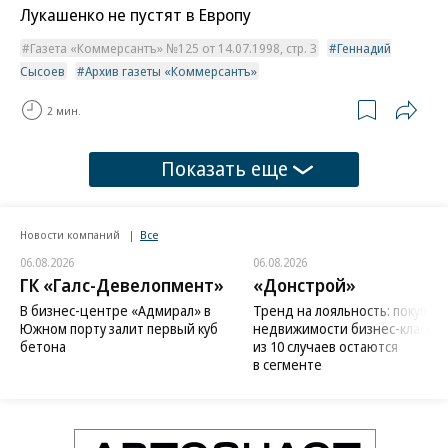
Лукашенко не пустят в Европу
Газета «Коммерсантъ» №125 от 14.07.1998, стр. 3
Геннадий
Сысоев
Архив газеты «Коммерсантъ»
2 мин.
Показать еще
Новости компаний
Все
06.08.2026
06.08.2026
ГК «Галс-Девелопмент»
«Донстрой»
В бизнес-центре «Адмирал» в
Тренд на лояльность: покупат
Южном порту залит первый куб
недвижимости бизнес-класса в
бетона
из 10 случаев остаются
в сегменте