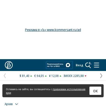
Реклама в «Ъ» www.kommersant.ru/ad
Коммерсантъ
Вход
$ 81,40
€ 94,05
¥ 12,08
IMOEX 2285,88
Предыдущая
С
страница
с
Оставаясь на сайте, вы соглашаетесь с
правилами использования
ОК
куки
Архив