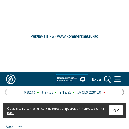
Реклама в «Ъ» www.kommersant.ru/ad
Коммерсантъ
Вход
$ 82,16
€ 94,83
¥ 12,23
IMOEX 2281,31
Предыдущая
С
страница
с
Оставаясь на сайте, вы соглашаетесь с
правилами использования
ОК
куки
Архив