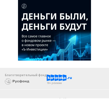
Благотворительный фонд
18+ реклама
О «Коммерсанте»
Android
Архив
Обратная связь