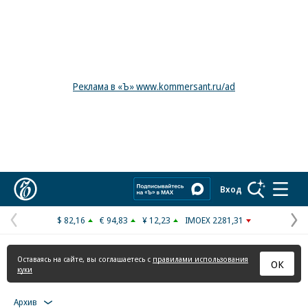
Реклама в «Ъ» www.kommersant.ru/ad
Коммерсантъ
Вход
$ 82,16
€ 94,83
¥ 12,23
IMOEX 2281,31
Предыдущая
С
страница
с
Оставаясь на сайте, вы соглашаетесь с
правилами использования
ОК
куки
Архив