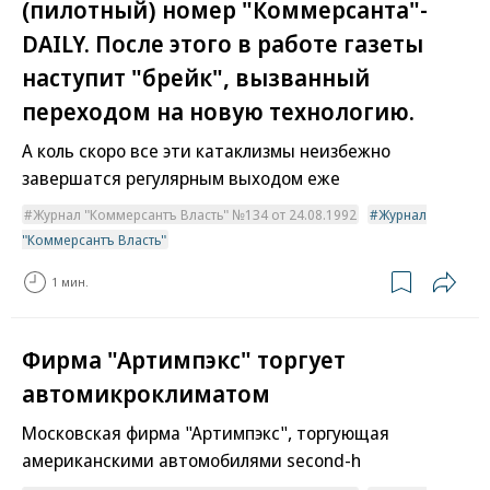
(пилотный) номер "Коммерсанта"-
DAILY. После этого в работе газеты
наступит "брейк", вызванный
переходом на новую технологию.
А коль скоро все эти катаклизмы неизбежно
завершатся регулярным выходом еже
Журнал "Коммерсантъ Власть" №134 от 24.08.1992
Журнал
"Коммерсантъ Власть"
1 мин.
Фирма "Артимпэкс" торгует
автомикроклиматом
Московская фирма "Артимпэкс", торгующая
американскими автомобилями second-h