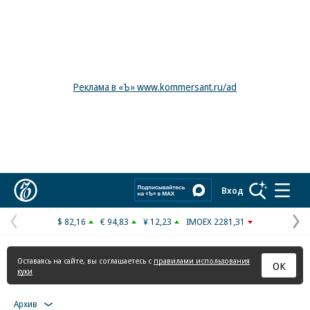
Реклама в «Ъ» www.kommersant.ru/ad
Коммерсантъ
Вход
$ 82,16
€ 94,83
¥ 12,23
IMOEX 2281,31
Предыдущая
С
страница
с
Оставаясь на сайте, вы соглашаетесь с
правилами использования
ОК
куки
Архив