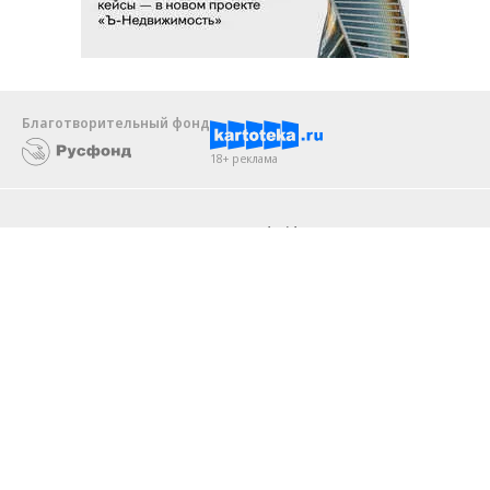
Благотворительный фонд
18+ реклама
О «Коммерсанте»
Android
Архив
Обратная связь
Контакты
Правовая информация
Реклама
E-mail рассылки
Вакансии
18+
© АО «Коммерсантъ». 127006, Москва, Оружейный переулок д. 41,
тел. +7 (495) 797-69-70.