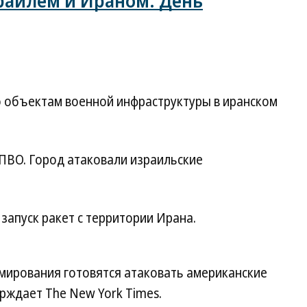
раилем и Ираном. День
о объектам военной инфраструктуры в иранском
 ПВО. Город атаковали израильские
запуск ракет с территории Ирана.
ирования готовятся атаковать американские
ерждает The New York Times.