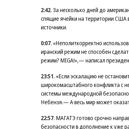
2:42
. За несколько дней до америка
спящие ячейки на территории США в
источники.
0:07
. «Неполиткорректно использов
иранский режим не способен сделат
режим? MIGA!»,— написал президен
23:51
. «Если эскалацию не останови
широкомасштабного конфликта с н
системы международной безопаснос
Небензя.— А весь мир может оказат
22:57
. МАГАТЭ готово срочно напра
безопасности в дополнение к уже р