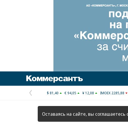
Коммерсантъ
$ 81,40
€ 94,05
¥ 12,08
IMOEX 2285,88
Предыдущая
страница
Оставаясь на сайте, вы соглашаетесь 