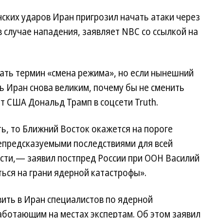
нских ударов Иран пригрозил начать атаки через
 случае нападения, заявляет NBC со ссылкой на
ать термин «смена режима», но если нынешний
ь Иран снова великим, почему бы не сменить
т США Дональд Трамп в соцсети Truth.
ть, то Ближний Восток окажется на пороге
епредсказуемыми последствиями для всей
ти,— заявил постпред России при ООН Василий
ься на грани ядерной катастрофы».
вить в Иран специалистов по ядерной
аботающим на местах экспертам. Об этом заявил