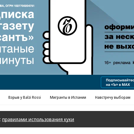
Реклама в «Ъ» www.kommersant.ru/ad
Взрыв у Balzi Rossi
Мигранты в Испании
Навстречу выборам
с
правилами использования куки