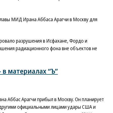
главы МИД Ирана Аббаса Арагчи в Москву для
ировало разрушения в Исфахане, Фордо и
ышения радиационного фона вне объектов не
— в материалах “Ъ”
ана Аббас Арагчи прибыл в Москву. Он планирует
 другими официальными лицами удары США и