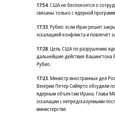
17:54
. США не беспокоятся о сотруд
связаны только с ядерной программ
17:33
. Рубио: если Иран решит зак
эскалацией конфликта и повлечёт з
17:28
. Цель США по разрушению яд
дальнейшие действия Вашингтона б
Рубио.
17:23
. Министр иностранных дел Ро
Венгрии Петер Сийярто обсудили по
ядерным объектам Ирана. Глава МИ
эскалации с непредсказуемыми пос
министерстве.