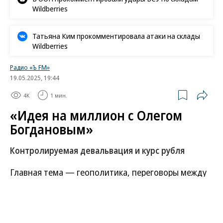
Wildberries
Татьяна Ким прокомментировала атаки на склады
Wildberries
Радио «Ъ FM»
19.05.2025, 19:44
4K
1 мин.
«Идея на миллион с Олегом
Богдановым»
Контролируемая девальвация и курс рубля
Главная тема — геополитика, переговоры между
президентом России Владимиром Путиным и его
американским коллегой Дональдом Трампом по
ситуации на Украине. Рынок очень нервничает,