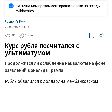
Татьяна Ким прокомментировала атаки на склады
Wildberries
Радио «Ъ FM»
29.07.2025, 11:18
7K
2 мин.
Курс рубля посчитался с
ультиматумом
Продолжится ли ослабление нацвалюты на фоне
заявлений Дональда Трампа
Рубль обвалился к доллару на межбанковском
рынке: 28 июля американская валюта в моменте
торговалась выше 83 руб., по данным
Investing.com. Ослабление совпало с заявлением
Дональда Трампа о новом крайнем сроке для