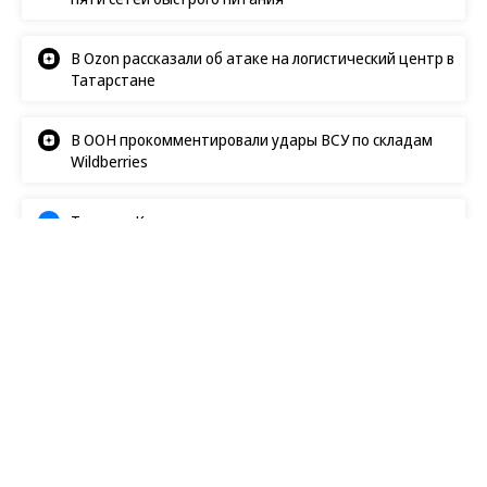
В Ozon рассказали об атаке на логистический центр в
Татарстане
В ООН прокомментировали удары ВСУ по складам
Wildberries
Татьяна Ким прокомментировала атаки на склады
Wildberries
Происшествия
14.06.2026, 16:29
25K
3 мин.
Частная военная выплата
Суды отказали вдове бойца ЧВК «Вагнер» в
посмертных компенсациях