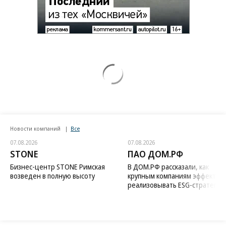
Заставим раскаяться: союзник России
дал грозное обещание