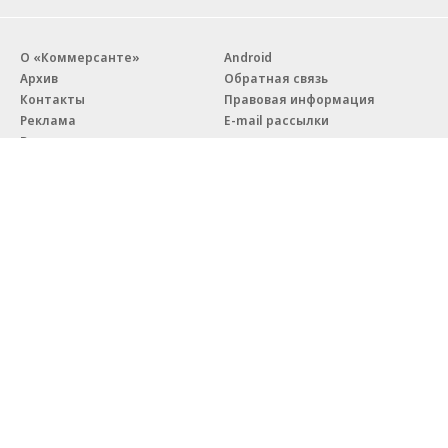
О «Коммерсанте»
Android
Архив
Обратная связь
Контакты
Правовая информация
Реклама
E-mail рассылки
Вакансии
18+
© АО «Коммерсантъ». 127006, Москва, Оружейный переулок д. 41,
тел. +7 (495) 797-69-70.
Сетевое издание «Коммерсантъ» (доменное имя сайта:
kommersant.ru) зарегистрировано Федеральной службой
по надзору в сфере связи, информационных технологий и массовых
коммуникаций (Роскомнадзор), регистрационный номер и дата
принятия решения о регистрации: серия
Эл № ФС77-76922
от 11 октября 2019 г.
Партнерские проекты/материалы, новости компаний, материалы
с пометкой «Промо» и «Официальное сообщение» опубликованы