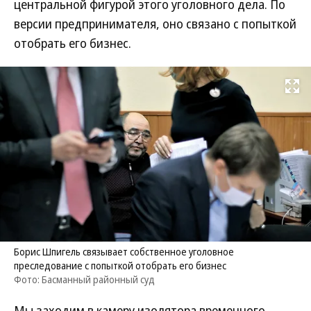
центральной фигурой этого уголовного дела. По
версии предпринимателя, оно связано с попыткой
отобрать его бизнес.
Развернуть на
Борис Шпигель связывает собственное уголовное
преследование с попыткой отобрать его бизнес
Фото: Басманный районный суд
Мы заходим в камеру изолятора временного