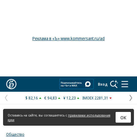
Реклама в «Ъ» www.kommersant.ru/ad
Коммерсантъ
Вход
$ 82,16
€ 94,83
¥ 12,23
IMOEX 2281,31
Предыдущая
С
страница
с
Оставаясь на сайте, вы соглашаетесь с
правилами использования
ОК
куки
Общество