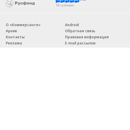
18+ реклама
О «Коммерсанте»
Android
Архив
Обратная связь
Контакты
Правовая информация
Реклама
E-mail рассылки
Вакансии
18+
© АО «Коммерсантъ». 127006, Москва, Оружейный переулок д. 41,
тел. +7 (495) 797-69-70.
Сетевое издание «Коммерсантъ» (доменное имя сайта:
kommersant.ru) зарегистрировано Федеральной службой
по надзору в сфере связи, информационных технологий и массовых
коммуникаций (Роскомнадзор), регистрационный номер и дата
принятия решения о регистрации: серия
Эл № ФС77-76922
от 11 октября 2019 г.
Партнерские проекты/материалы, новости компаний, материалы