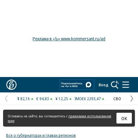
Реклама в «Ъ» www.kommersant.ru/ad
Коммерсантъ
Вход
$ 82,16
€ 94,83
¥ 12,25
IMOEX 2293,47
СВО
Предыдущая
С
страница
с
Оставаясь на сайте, вы соглашаетесь с
правилами использования
ОК
куки
Все о губернаторах и главах регионов