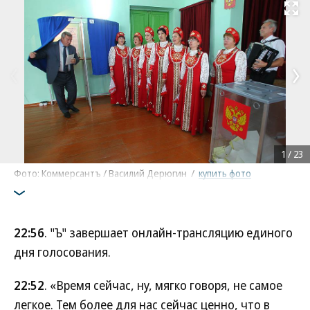
Развернуть на
1
/
23
Фото: Коммерсантъ / Василий Дерюгин
/
купить фото
22:56
. "Ъ" завершает онлайн-трансляцию единого
дня голосования.
22:52
. «Время сейчас, ну, мягко говоря, не самое
легкое. Тем более для нас сейчас ценно, что в