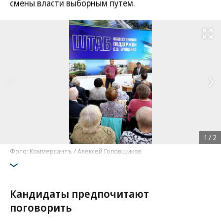
смены власти выборным путем.
Развернуть на
1
/
2
Фото: Коммерсантъ / Алексей Головщиков
Кандидаты предпочитают
поговорить