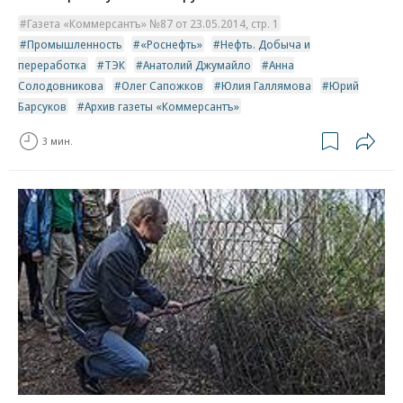
Газета «Коммерсантъ» №87 от 23.05.2014, стр. 1
Промышленность
«Роснефть»
Нефть. Добыча и
переработка
ТЭК
Анатолий Джумайло
Анна
Солодовникова
Олег Сапожков
Юлия Галлямова
Юрий
Барсуков
Архив газеты «Коммерсантъ»
3 мин.