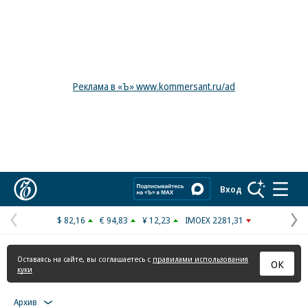
Реклама в «Ъ» www.kommersant.ru/ad
Коммерсантъ
Вход
$ 82,16
€ 94,83
¥ 12,23
IMOEX 2281,31
Предыдущая
С
страница
с
Оставаясь на сайте, вы соглашаетесь с
правилами использования
ОК
куки
Архив