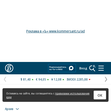
Реклама в «Ъ» www.kommersant.ru/ad
Коммерсантъ
Вход
$ 81,40
€ 94,05
¥ 12,08
IMOEX 2285,88
Предыдущая
С
страница
с
Оставаясь на сайте, вы соглашаетесь с
правилами использования
ОК
куки
Архив