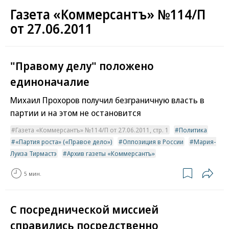
Газета «Коммерсантъ» №114/П
от 27.06.2011
"Правому делу" положено
единоначалие
Михаил Прохоров получил безграничную власть в
партии и на этом не остановится
Газета «Коммерсантъ» №114/П от 27.06.2011, стр. 1
Политика
«Партия роста» («Правое дело»)
Оппозиция в России
Мария-
Луиза Тирмастэ
Архив газеты «Коммерсантъ»
5 мин.
С посреднической миссией
справились посредственно