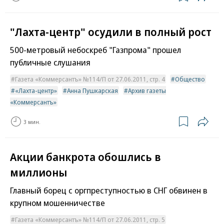
"Лахта-центр" осудили в полный рост
500-метровый небоскреб "Газпрома" прошел
публичные слушания
Газета «Коммерсантъ» №114/П от 27.06.2011, стр. 4
Общество
«Лахта-центр»
Анна Пушкарская
Архив газеты
«Коммерсантъ»
3 мин.
Акции банкрота обошлись в
миллионы
Главный борец с оргпреступностью в СНГ обвинен в
крупном мошенничестве
Газета «Коммерсантъ» №114/П от 27.06.2011, стр. 5