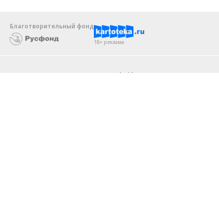
Благотворительный фонд
18+ реклама
О «Коммерсанте»
Android
Архив
Обратная связь
Контакты
Правовая информация
Реклама
E-mail рассылки
Вакансии
18+
© АО «Коммерсантъ». 127006, Москва, Оружейный переулок д. 41,
тел. +7 (495) 797-69-70.
Сетевое издание «Коммерсантъ» (доменное имя сайта:
kommersant.ru) зарегистрировано Федеральной службой
по надзору в сфере связи, информационных технологий и массовых
коммуникаций (Роскомнадзор), регистрационный номер и дата