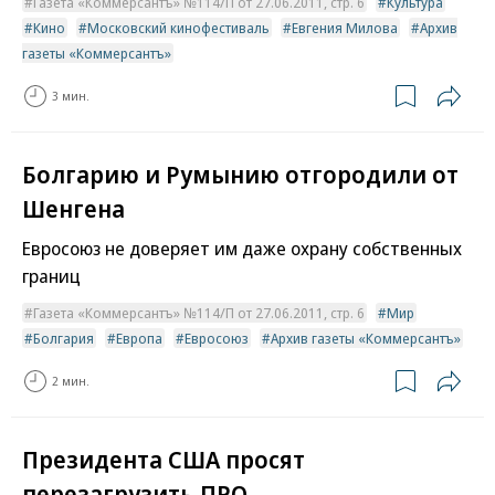
Газета «Коммерсантъ» №114/П от 27.06.2011, стр. 6
Культура
Кино
Московский кинофестиваль
Евгения Милова
Архив
газеты «Коммерсантъ»
3 мин.
Болгарию и Румынию отгородили от
Шенгена
Евросоюз не доверяет им даже охрану собственных
границ
Газета «Коммерсантъ» №114/П от 27.06.2011, стр. 6
Мир
Болгария
Европа
Евросоюз
Архив газеты «Коммерсантъ»
2 мин.
Президента США просят
перезагрузить ПРО