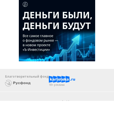
Благотворительный фонд
18+ реклама
О «Коммерсанте»
Android
Архив
Обратная связь
Контакты
Правовая информация