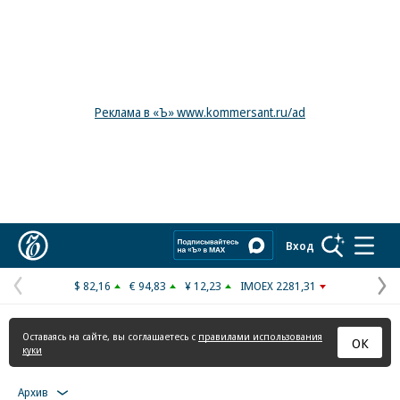
Реклама в «Ъ» www.kommersant.ru/ad
Коммерсантъ
Вход
$ 82,16
€ 94,83
¥ 12,23
IMOEX 2281,31
Предыдущая
С
страница
с
Оставаясь на сайте, вы соглашаетесь с
правилами использования
ОК
куки
Архив