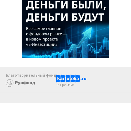
Благотворительный фонд
18+ реклама
О «Коммерсанте»
Android
Архив
Обратная связь
Контакты
Правовая информация
Реклама
E-mail рассылки
Вакансии