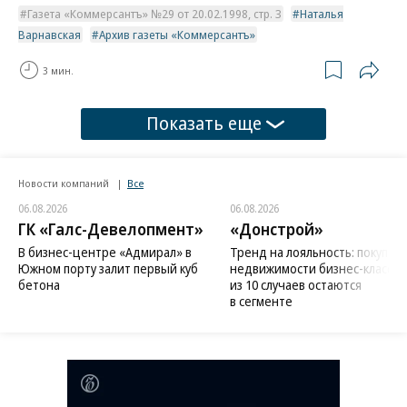
Газета «Коммерсантъ» №29 от 20.02.1998, стр. 3
Наталья
Варнавская
Архив газеты «Коммерсантъ»
3 мин.
Показать еще
Новости компаний
Все
06.08.2026
06.08.2026
ГК «Галс-Девелопмент»
«Донстрой»
В бизнес-центре «Адмирал» в
Тренд на лояльность: покупат
Южном порту залит первый куб
недвижимости бизнес-класса в
бетона
из 10 случаев остаются
в сегменте