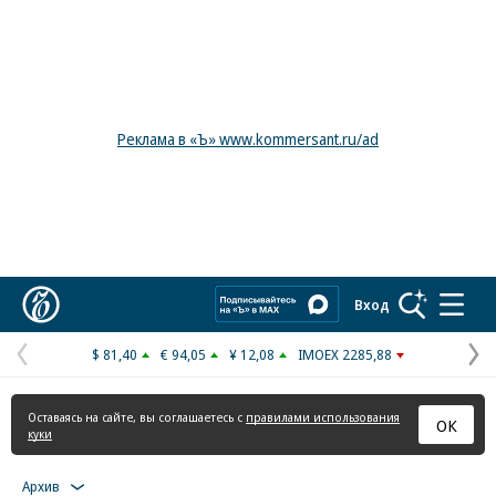
Реклама в «Ъ» www.kommersant.ru/ad
Коммерсантъ
Вход
$ 81,40
€ 94,05
¥ 12,08
IMOEX 2285,88
Предыдущая
С
страница
с
Оставаясь на сайте, вы соглашаетесь с
правилами использования
ОК
куки
Архив