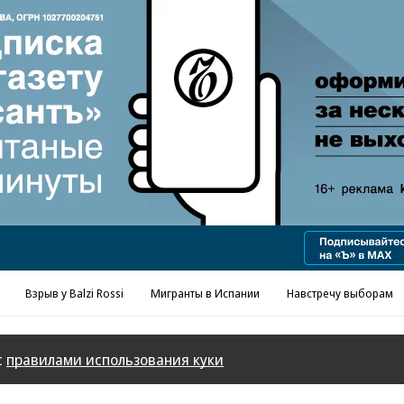
Реклама в «Ъ» www.kommersant.ru/ad
Взрыв у Balzi Rossi
Мигранты в Испании
Навстречу выборам
с
правилами использования куки