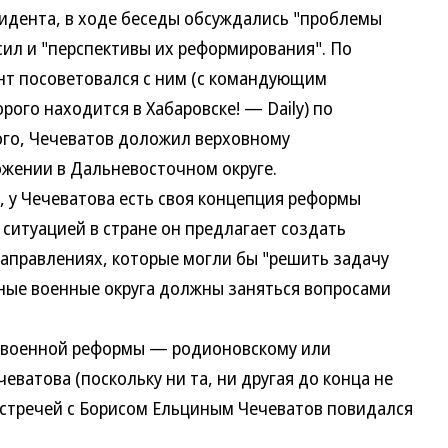
ента, в ходе беседы обсуждались "проблемы
ил и "перспективы их реформирования". По
ент посоветовался с ним (с командующим
ого находится в Хабаровске! — Daily) по
ого, Чечеватов доложил верховному
жении в Дальневосточном округе.
 у Чечеватова есть своя концепция реформы
 ситуацией в стране он предлагает создать
направлениях, которые могли бы "решить задачу
ьные военные округа должны заняться вопросами
 военной реформы — родионовскому или
ватова (поскольку ни та, ни другая до конца не
 встречей с Борисом Ельциным Чечеватов повидался