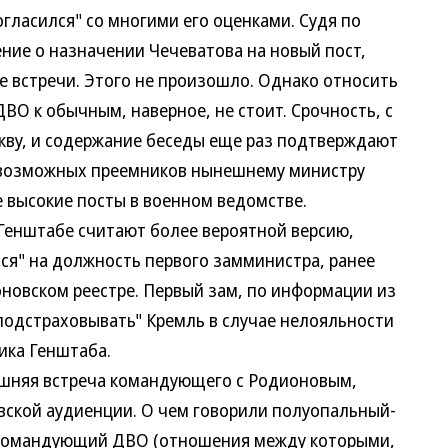
ласился" со многими его оценками. Судя по
ение о назначении Чечеватова на новый пост,
е встречи. Этого не произошло. Однако относить
О к обычным, наверное, не стоит. Срочность, с
кву, и содержание беседы еще раз подтверждают
 возможных преемников нынешнему министру
е высокие посты в военном ведомстве.
енштабе считают более вероятной версию,
ся" на должность первого замминистра, ранее
овском реестре. Первый зам, по информации из
подстраховывать" Кремль в случае нелояльности
ика Генштаба.
няя встреча командующего с Родионовым,
евской аудиенции. О чем говорили полуопальный-
командующий ДВО (отношения между которыми,