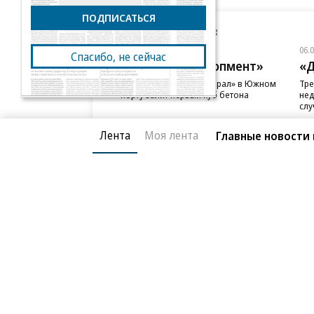
ПОДПИСАТЬСЯ
Новости компаний
Все
06.08.2026
06.
Спасибо, не сейчас
ГК «Галс-Девелопмент»
«Д
В бизнес-центре «Адмирал» в Южном
Тре
порту залит первый куб бетона
нед
слу
Лента
Моя лента
Главные новости к
Благотворительный фонд
О «Коммер
Архив
Контакты
18+ реклама
© АО «Коммерсантъ». 127006, Москва, Оружейный пе
Сетевое издание «Коммерсантъ» (доменное имя сайт
Федеральной службой по надзору в сфере связи, и