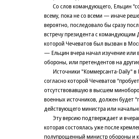
Со слов командующего, Ельцин "сог
всему, пока не со всеми — иначе реш
вероятно, последовало бы сразу посл
встречу президента с командующим ДВ
которой Чечеватов был вызван в Мос
— Ельцин вчера начал изучение или
обороны, или претендентов на други
Источники "Коммерсанта-Daily" в Г
согласно которой Чечеватов "пробует
отсутствовавшую в высшем миноборон
военных источников, должен будет "
действующего министра или начальн
Эту версию подтверждает и вчераш
которая состоялась уже после кремл
полупрощенный министр обороны и 