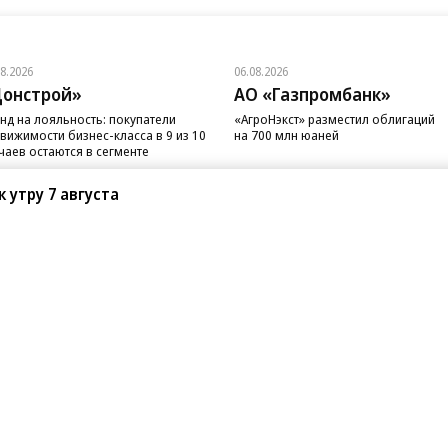
08.2026
06.08.2026
онстрой»
АО «Газпромбанк»
нд на лояльность: покупатели
«АгроНэкст» разместил облигаций
вижимости бизнес-класса в 9 из 10
на 700 млн юаней
чаев остаются в сегменте
 утру 7 августа
санте»
Реклама
Обратная связь
Вакансии
Правовая информация
Android
E-mail рассылки
реулок д. 41,
тел. +7 (495) 797-69-70.
Партнерские проекты/матери
«Промо» и «Официальное со
а: kommersant.ru) зарегистрировано
нформационных технологий
На kommersant.ru применяют