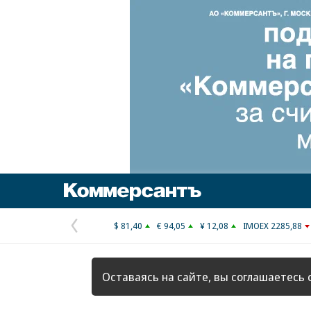
Коммерсантъ
$ 81,40
€ 94,05
¥ 12,08
IMOEX 2285,88
Предыдущая
страница
Оставаясь на сайте, вы соглашаетесь 