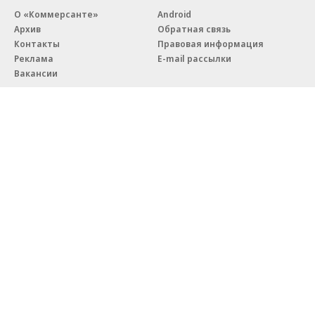
О «Коммерсанте»
Android
Архив
Обратная связь
Контакты
Правовая информация
Реклама
E-mail рассылки
Вакансии
18+
© АО «Коммерсантъ». 127006, Москва, Оружейный переулок д. 41,
тел. +7 (495) 797-69-70.
Сетевое издание «Коммерсантъ» (доменное имя сайта:
kommersant.ru) зарегистрировано Федеральной службой
по надзору в сфере связи, информационных технологий и массовых
коммуникаций (Роскомнадзор), регистрационный номер и дата
принятия решения о регистрации: серия
Эл № ФС77-76922
от 11 октября 2019 г.
Партнерские проекты/материалы, новости компаний, материалы
с пометкой «Промо» и «Официальное сообщение» опубликованы
на коммерческой основе.
На kommersant.ru применяются рекомендательные технологии.