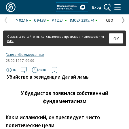
Коммерсантъ
Вход
$ 82,16
€ 94,83
¥ 12,24
IMOEX 2295,74
СВО
Предыдущая
С
страница
с
Оставаясь на сайте, вы соглашаетесь с
правилами использования
ОК
куки
Газета «Коммерсантъ»
28.02.1997, 00:00
1K
2 мин.
Убийство в резиденции Далай ламы
У буддистов появился собственный
фундаментализм
Как и исламский, он преследует чисто
политические цели