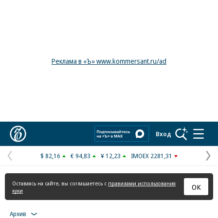
Реклама в «Ъ» www.kommersant.ru/ad
Коммерсантъ
Вход
$ 82,16
€ 94,83
¥ 12,23
IMOEX 2281,31
Предыдущая
С
страница
с
Оставаясь на сайте, вы соглашаетесь с
правилами использования
ОК
куки
Архив