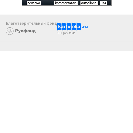
Благотворительный фонд
18+ реклама
О «Коммерсанте»
Android
Архив
Обратная связь
Контакты
Правовая информация
Реклама
E-mail рассылки
Вакансии
18+
© АО «Коммерсантъ». 127006, Москва, Оружейный переулок д. 41,
тел. +7 (495) 797-69-70.
Сетевое издание «Коммерсантъ» (доменное имя сайта:
kommersant.ru) зарегистрировано Федеральной службой