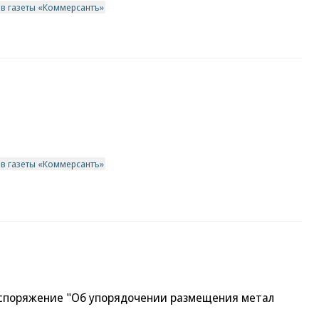
ив газеты «Коммерсантъ»
ив газеты «Коммерсантъ»
споряжение "Об упорядочении размещения метал