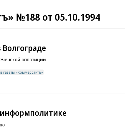
ъ» №188 от 05.10.1994
 Волгограде
чеченской оппозиции
ив газеты «Коммерсантъ»
о информполитике
юю