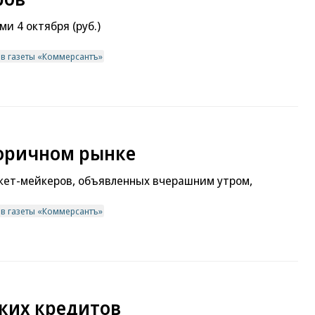
и 4 октября (руб.)
ив газеты «Коммерсантъ»
торичном рынке
кет-мейкеров, объявленных вчерашним утром,
ив газеты «Коммерсантъ»
ких кредитов