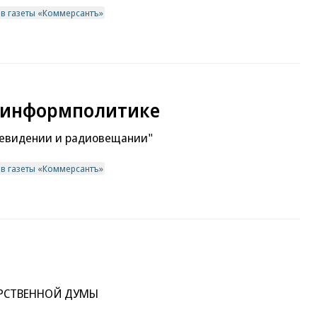
ив газеты «Коммерсантъ»
о информполитике
елевидении и радиовещании"
ив газеты «Коммерсантъ»
АРСТВЕННОЙ ДУМЫ