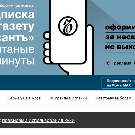
Реклама в «Ъ» www.kommersant.ru/ad
Взрыв у Balzi Rossi
Мигранты в Испании
Навстречу выборам
с
правилами использования куки