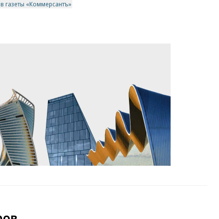
ив газеты «Коммерсантъ»
ров