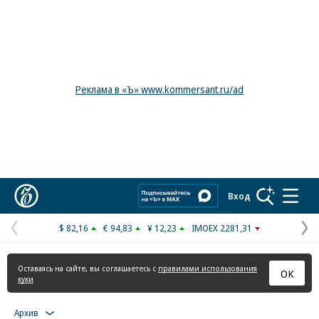
Реклама в «Ъ» www.kommersant.ru/ad
Коммерсантъ
Вход
$ 82,16
€ 94,83
¥ 12,23
IMOEX 2281,31
Предыдущая
С
страница
с
Оставаясь на сайте, вы соглашаетесь с
правилами использования
ОК
куки
Архив