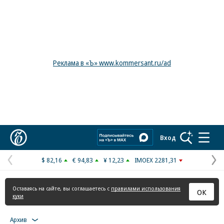
Реклама в «Ъ» www.kommersant.ru/ad
Коммерсантъ
Вход
$ 82,16
€ 94,83
¥ 12,23
IMOEX 2281,31
Предыдущая
С
страница
с
Оставаясь на сайте, вы соглашаетесь с
правилами использования
ОК
куки
Архив