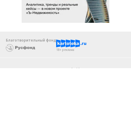
Благотворительный фонд
18+ реклама
О «Коммерсанте»
Android
Архив
Обратная связь
Контакты
Правовая информация
Реклама
E-mail рассылки
Вакансии
18+
© АО «Коммерсантъ». 127006, Москва, Оружейный переулок д. 41,
тел. +7 (495) 797-69-70.