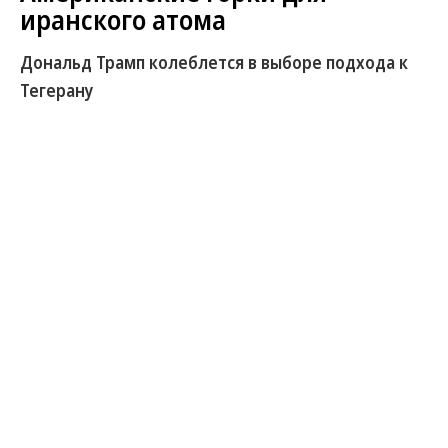
иранского атома
Дональд Трамп колеблется в выборе подхода к
Тегерану
Администрация президента Дональда Трампа
посылает противоречивые сигналы о готовности
вернуть Иран за стол переговоров, первый раунд
которых состоялся по инициативе США 12 апреля.
В понедельник, 30 июня, американский лидер
заявил, что не готов ни на какие уступки Тегерану,
хотя еще днем ранее публично допустил
ослабление санкций против Ирана. В ответ
Тегеран дает понять, что возобновление диалога
возможно только в случае, если Вашингтон
откажется от психологического давления на
Исламскую Республику и гарантирует отказ от