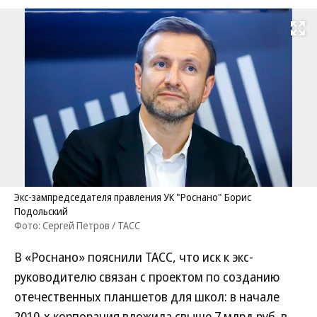
Развернуть на
Экс-зампредседателя правления УК "Роснано" Борис
Подольский
Фото: Сергей Петров / ТАСС
В «Роснано» пояснили ТАСС, что иск к экс-
руководителю связан с проектом по созданию
отечественных планшетов для школ: в начале
2010-х корпорация вложила свыше 7 млрд руб. в