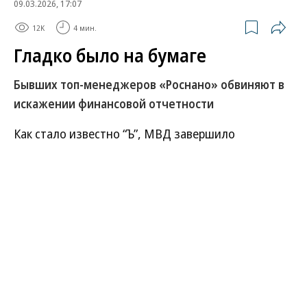
09.03.2026, 17:07
12K
4 мин.
Гладко было на бумаге
Бывших топ-менеджеров «Роснано» обвиняют в
искажении финансовой отчетности
Как стало известно “Ъ”, МВД завершило
расследование уголовного дела трех бывших топ-
менеджеров «Роснано». Они обвиняются в
злоупотреблении должностными полномочиями.
По версии следствия, фигуранты в отчетной
документации долги корпорации перед банками
выдавали за ее активы. В результате из казны
пришлось потратить 43 млрд руб., чтобы закрыть
образовавшиеся финансовые дыры. Вины никто
из бывших управленцев не признает.