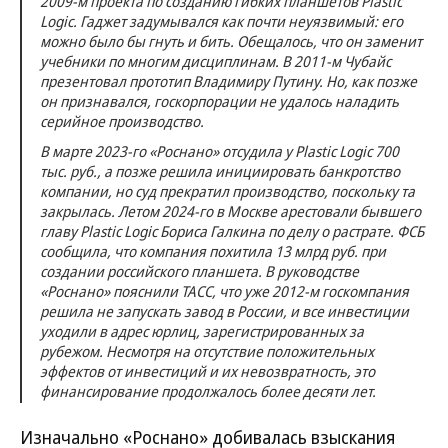
2009-м проекта по созданию гибких планшетов Plastic
Logic. Гаджет задумывался как почти неуязвимый: его
можно было бы гнуть и бить. Обещалось, что он заменит
учебники по многим дисциплинам. В 2011-м Чубайс
презентовал прототип Владимиру Путину. Но, как позже
он признавался, госкорпорации не удалось наладить
серийное производство.
В марте 2023-го «Роснано» отсудила у Plastic Logic 700
тыс. руб., а позже решила инициировать банкротство
компании, но суд прекратил производство, поскольку та
закрылась. Летом 2024-го в Москве арестовали бывшего
главу Plastic Logic Бориса Галкина по делу о растрате. ФСБ
сообщила, что компания похитила 13 млрд руб. при
создании российского планшета. В руководстве
«Роснано» пояснили ТАСС, что уже 2012-м госкомпания
решила не запускать завод в России, и все инвестиции
уходили в адрес юрлиц, зарегистрированных за
рубежом. Несмотря на отсутствие положительных
эффектов от инвестиций и их невозвратность, это
финансирование продолжалось более десяти лет.
Изначально «Роснано» добивалась взыскания