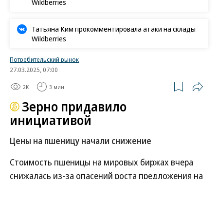
Wildberries
Татьяна Ким прокомментировала атаки на склады
Wildberries
Потребительский рынок
27.03.2025, 07:00
2K
3 мин.
Зерно придавило
инициативой
Цены на пшеницу начали снижение
Стоимость пшеницы на мировых биржах вчера
снижалась из-за опасений роста предложения на
фоне вероятности возобновления Черноморской
зерновой инициативы. Но аналитики
сомневаются в реализации такого сценария: