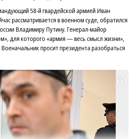
омандующий 58-й гвардейской армией Иван
йчас рассматривается в военном суде, обратился
оссии Владимиру Путину. Генерал-майор
м», для которого «армия — весь смысл жизни»,
. Военачальник просит президента разобраться
Развернуть на весь экран
Б
к
58
й
ар
ге
ма
Ив