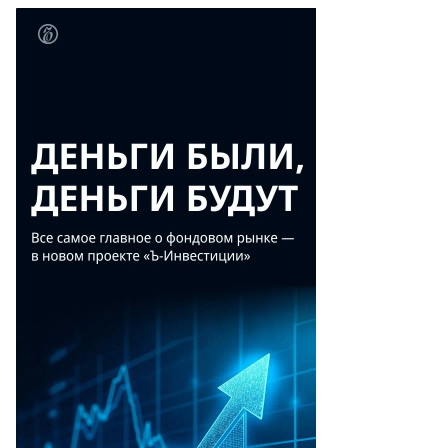
то:
гений
зумный,
ммерсантъ