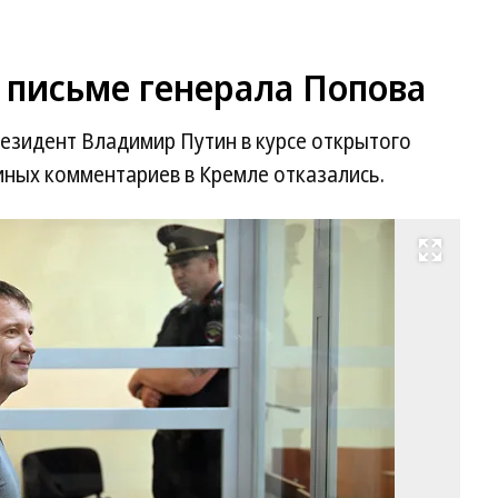
 письме генерала Попова
езидент Владимир Путин в курсе открытого
иных комментариев в Кремле отказались.
Развернуть на весь экран
Фо
Ев
Ра
Ко