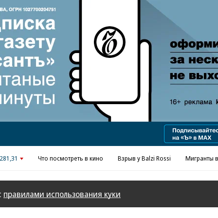
Реклама в «Ъ» www.kommersant.ru/ad
281,31
Что посмотреть в кино
Взрыв у Balzi Rossi
Мигранты в
с
правилами использования куки