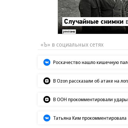
«Ъ» в социальных сетях
Роскачество нашло кишечную пало
В Ozon рассказали об атаке на ло
В ООН прокомментировали удары В
Татьяна Ким прокомментировала а