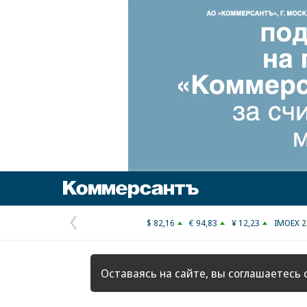
Коммерсантъ
$ 82,16
€ 94,83
¥ 12,23
IMOEX 2
Предыдущая
страница
Оставаясь на сайте, вы соглашаетесь 