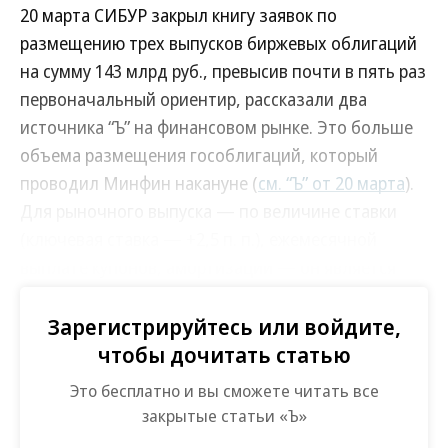
20 марта СИБУР закрыл книгу заявок по
размещению трех выпусков биржевых облигаций
на сумму 143 млрд руб., превысив почти в пять раз
первоначальный ориентир, рассказали два
источника “Ъ” на финансовом рынке. Это больше
объема размещения гособлигаций, который
проводил Минфин накануне (
см. “Ъ” от 20 марта
).
Для рыночного выпуска — по величине ставки
(ключевая ставка — +2,5 п. п.), ежемесячной
выплате купонов, амортизации — он является
одним из крупнейших размещений. Например,
год назад «Норильский никель» разместил выпуск
Зарегистрируйтесь или войдите,
на 100 млрд руб., в октябре прошлого года
чтобы дочитать статью
«Дом.РФ» привлек 101 млрд руб.
Это бесплатно и вы сможете читать все
закрытые статьи «Ъ»
В СИБУРе заявили “Ъ” о том, что компания