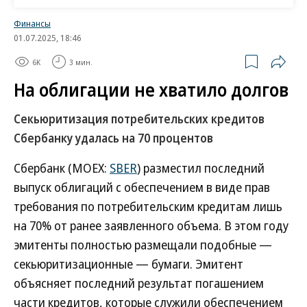
операций УК ТФГ Сергея Чернышенко,
«ликвидности на рынке сейчас очень много и она
Финансы
01.07.2025, 18:46
распределяется по всем видам долговых бумаг —
государственным, корпоративным, с
6K
3 мин.
фиксированным или плавающим купоном». И
На облигации не хватило долгов
последние выпуски СИБУРа оказались
Секьюритизация потребительских кредитов
интересными широкому кругу инвесторов —
Сбербанку удалась на 70 процентов
управляющим компаниям (УК), НПФ, банкам.
Эксперты особо выделяют, что это долгосрочный
Сбербанк (MOEX:
SBER
) разместил последний
флоатер с максимальной для эмитента с
выпуск облигаций с обеспечением в виде прав
кредитным рейтингом ААА премией 250 б. п. к
требования по потребительским кредитам лишь
ставке ЦБ. «В случае смягчения монетарной
на 70% от ранее заявленного объема. В этом году
политики спред к ключевой ставке должен
эмитенты полностью размещали подобные —
сократиться до примерно 100 б. п., что обеспечит
секьюритизационные — бумаги. Эмитент
рост цены на 2–3% (учитывая наличие колл-
объясняет последний результат погашением
опциона)»,— оценивает гендиректор УК
части кредитов, которые служили обеспечением