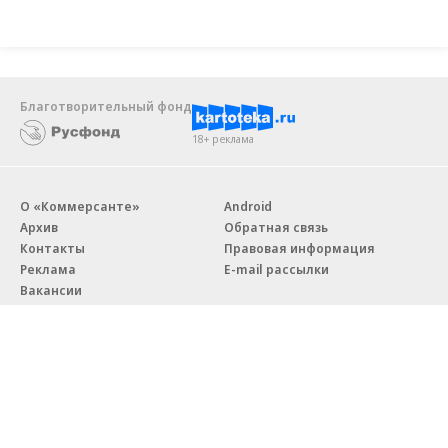
Благотворительный фонд
18+ реклама
О «Коммерсанте»
Android
Архив
Обратная связь
Контакты
Правовая информация
Реклама
E-mail рассылки
Вакансии
18+
© АО «Коммерсантъ». 127006, Москва, Оружейный переулок д. 41,
тел. +7 (495) 797-69-70.
Сетевое издание «Коммерсантъ» (доменное имя сайта: