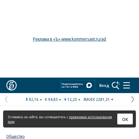
Реклама в «Ъ» www.kommersant.ru/ad
Коммерсантъ
Вход
$ 82,16
€ 94,83
¥ 12,23
IMOEX 2281,31
Предыдущая
С
страница
с
Оставаясь на сайте, вы соглашаетесь с
правилами использования
ОК
куки
Общество