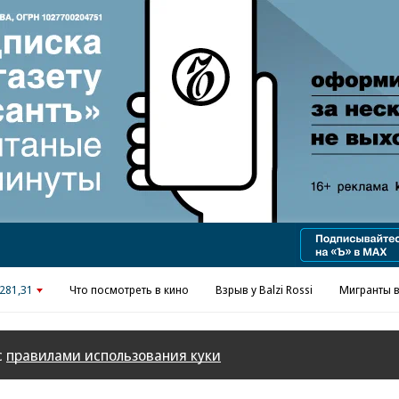
Реклама в «Ъ» www.kommersant.ru/ad
281,31
Что посмотреть в кино
Взрыв у Balzi Rossi
Мигранты в
с
правилами использования куки