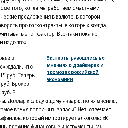
оме того, когда мы работаем с частными
ческие предложения в валюте, в которой
оворить про госконтракты, в которых всегда
читывать этот фактор. Все-таки пока не
 и надолго».
рьез и
Эксперты разошлись во
мнениях о драйверах и
е» ждали, что
тормозах российской
15 руб. Теперь
экономики
 руб. Брокер
руб. В
ы. Доллар к следующему январю, по их мнению,
 самое время пополнять запасы? Нет, отвечает
афаилов, который импортирует алкоголь: «К
упны прежние финансовые инструменты. Мы