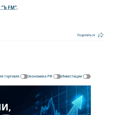
 "Ъ FM"
.
Поделиться
я торговля
Экономика РФ
Инвестиции