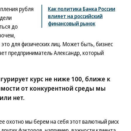
епления рубля
Как политика Банка России
влияет на российский
едели
финансовый рынок
ться до
рочем,
 это для физических лиц. Может быть, бизнес
чает предприниматель Александр, который
игурирует курс не ниже 100, ближе к
имости от конкурентной среды мы
или нет.
ее охотно мы берем на себя этот валютный риск
о других факторов, например, важности клиента,