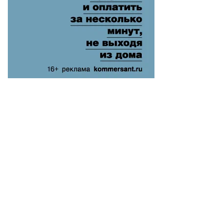
то:
орь
анко,
ммерсантъ