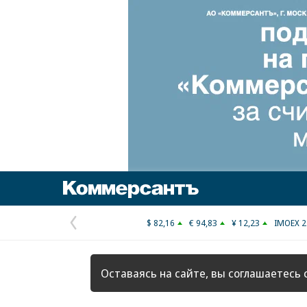
Коммерсантъ
$ 82,16
€ 94,83
¥ 12,23
IMOEX 2
Предыдущая
страница
Оставаясь на сайте, вы соглашаетесь 