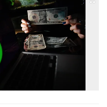
Развернуть на весь экран
Фо
Иг
Ив
Ко