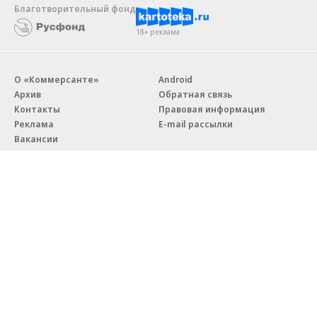
Благотворительный фонд
18+ реклама
О «Коммерсанте»
Android
Архив
Обратная связь
Контакты
Правовая информация
Реклама
E-mail рассылки
Вакансии
18+
© АО «Коммерсантъ». 127006, Москва, Оружейный переулок д. 41,
тел. +7 (495) 797-69-70.
Сетевое издание «Коммерсантъ» (доменное имя сайта:
kommersant.ru) зарегистрировано Федеральной службой
по надзору в сфере связи, информационных технологий и массовых
коммуникаций (Роскомнадзор), регистрационный номер и дата
принятия решения о регистрации: серия
Эл № ФС77-76922
от 11 октября 2019 г.