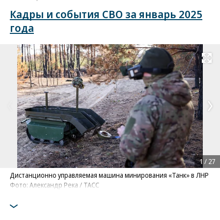
Кадры и события СВО за январь 2025
года
Развернуть на
1
/
27
Дистанционно управляемая машина минирования «Танк» в ЛНР
Фото: Александр Река / ТАСС