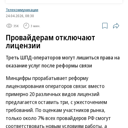
канал», ОТР, «ТВ Центр», «Карусель» и «Матч ТВ»)
Телекоммуникации
и второго (СТС, «Домашний», ТВ-3, «Пятница!»,
24.04.2026, 08:30
ТНТ и др.) мультиплексов, следует из протокола
35K
3 мин.
ГКРЧ. Кроме того, до 1 апреля министерство
должно обеспечить финансирование и
Провайдерам отключают
организацию работ по разработке и согласованию
лицензии
частотных планов в диапазоне 470–694 МГц для
Треть ШПД-операторов могут лишиться права на
двух новых цифровых мультиплексов. Это
оказание услуг после реформы связи
позволит организовать в стране трансляцию
десяти программ в стандарте высокой четкости.
Минцифры прорабатывает реформу
«На действующих сетях осуществляется передача
лицензирования операторов связи: вместо
сигнала в устаревшем формате стандартной
примерно 20 различных видов лицензий
четкости»,— уточнил гендиректор НИИ радио
предлагается оставить три, с ужесточением
Олег Иванов.
требований. По оценкам участников рынка,
только около 7% всех провайдеров РФ смогут
Работы по созданию третьего мультиплекса начались
соответствовать новым условиям работы, а
еще в 2013 году. В него предполагалось включить десять