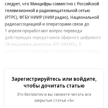
следует, что Минцифры совместно с Российской
телевизионной и радиовещательной сетью
(РТРС), ФГБУ НИИР (НИИ радио), Национальной
радиоассоциацией и операторами связи до
1 апреля проработают вопрос перевода
действующих передатчиков эфирного цифрового
ТВ-вещания в диапазон 470–694 МГц. В
частности, к весне будет проработан источник и
механизм финансирования изменений, следует из
документа.
Сейчас за передатчиками ТВ-вещания закреплен
Зарегистрируйтесь или войдите,
диапазон 694–790 МГц. Он же указан в качестве
чтобы дочитать статью
дополнительного для развития 5G-сетей в РФ в
Это бесплатно и вы сможете читать все
«Стратегии отрасли связи до 2035 года»
закрытые статьи «Ъ»
(основным является 4,4–4,99 ГГц;
см. “Ъ” от