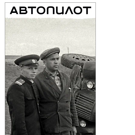
адимир
ленский
лева)