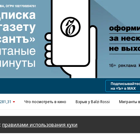
Реклама в «Ъ» www.kommersant.ru/ad
281,31
Что посмотреть в кино
Взрыв у Balzi Rossi
Мигранты в
с
правилами использования куки