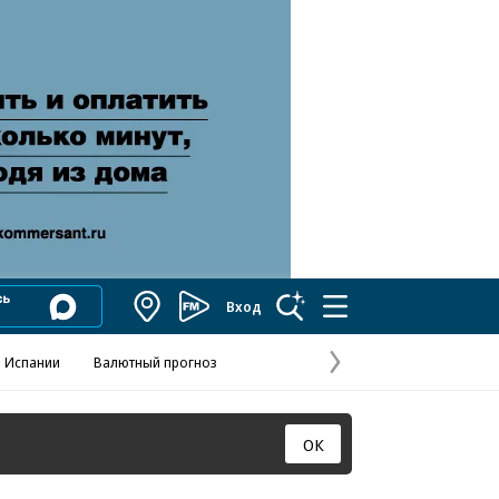
Вход
Коммерсантъ
FM
 Испании
Валютный прогноз
Навстречу выбора
Отношения С
Эксклюзивы
Следующая
страница
ОК