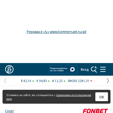
Реклама в «Ъ» www.kommersant.ru/ad
Коммерсантъ
Вход
$ 82,16
€ 94,83
¥ 12,23
IMOEX 2281,31
Предыдущая
С
страница
с
Оставаясь на сайте, вы соглашаетесь с
правилами использования
ОК
куки
Спорт