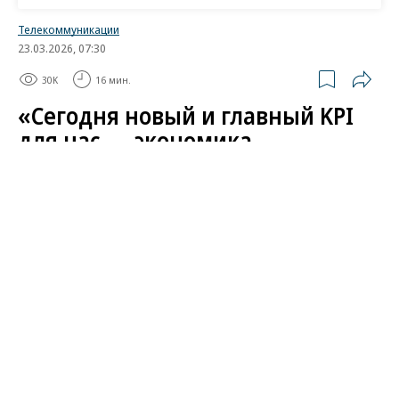
Телекоммуникации
23.03.2026, 07:30
30K
16 мин.
«Сегодня новый и главный KPI
для нас — экономика
внимания»
Гендиректор «Газпром-медиа холдинга»
Александр Жаров о стратегии развития и ее
главных целях
Одна из главных стратегических целей «Газпром
(MOEX:
GAZP
)-медиа холдинга» (ГПМХ) на 2026–
2027 годы — максимально приблизиться к полной
самоокупаемости по всем направлениям. О
досрочном продлении контракта, стратегии