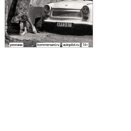
то:
ter
rgan
P