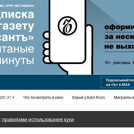
Реклама в «Ъ» www.kommersant.ru/ad
281,31
Что посмотреть в кино
Взрыв у Balzi Rossi
Мигранты в
с
правилами использования куки