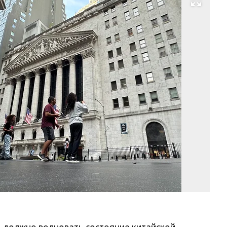
Развернуть на весь экран
Фо
Pe
Mo
/
A