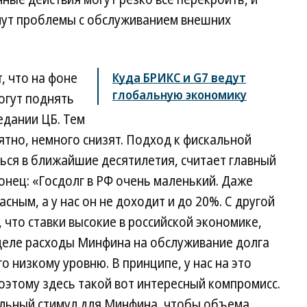
икнут проблемы с обслуживанием внешних
, что на фоне
Куда БРИКС и G7 ведут
глобальную экономику
огут поднять
едании ЦБ. Тем
ятно, немного снизят. Подход к фискальной
ься в ближайшие десятилетия, считает главный
нец: «Госдолг в РФ очень маленький. Даже
сным, а у нас он не доходит и до 20%. С другой
, что ставки высокие в российской экономике,
 деле расходы Минфина на обслуживание долга
о низкому уровню. В принципе, у нас на это
Поэтому здесь такой вот интересный компромисс.
ельный стимул для Минфина, чтобы объема