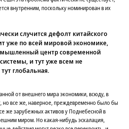
ется внутренним, поскольку номинирован в их
ически случится дефолт китайского
ит уже по всей мировой экономике,
ромышленный центр современной
истемы, и тут уже всем не
тут глобальная.
анной от внешнего мира экономики, всюду, в
, но все же, наверное, преждевременно было бы
се же зарубежных активов у Поднебесной в
нешним миром. Но какая-нибудь эскалация,
ные действия могут резко все перекроить, и