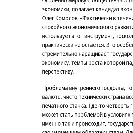
Особенно мировую общественность
экономики, полагает кандидат экон
Олег Комолов: «Фактически в течени
спокойного экономического развити
использует этот инструмент, поско
практически не остается. Это особ
стремительно наращивает государс
экономику, темпы роста которой па
перспективу.
Проблема внутреннего госдолга, то
валюте, чисто технически страна вс
печатного станка. Где-то четверть 
может стать проблемой в условиях 
именно так и происходит, государс
своим внешним обязательствам. Дл