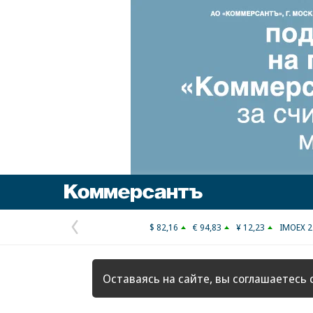
Коммерсантъ
$ 82,16
€ 94,83
¥ 12,23
IMOEX 2
Предыдущая
страница
Оставаясь на сайте, вы соглашаетесь 