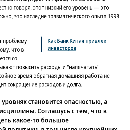
естно говоря, этот низкий его уровень — это
ожно, это наследие травматического опыта 1998
т проблему
Как Банк Китая привлек
инвесторов
ому, что в
ется со
ывают повысить расходы и "напечатать"
окойное время обратная домашняя работа не
дит сокращение расходов и долга.
о уровнях становится опасностью, а
сциплины. Соглашусь с тем, что в
еть какое-то большое
й политики, в том числе крупнейших