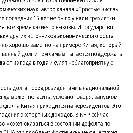
 должно волновать состояние китайской
омических наук, автор канала «Простые числа»
е последних 15 лет не было у нас и трехлетки
я, все время какие-то вызовы. И государство
льку других источников экономического роста
енно хорошо заметно на примере Китая, который
твенный долг и тем самым пытается поддержать
дают из года в года и сулят неблагоприятную
 есть долга перед резидентами в национальной
егда может погасить, условно говоря, запуском
госдолга Китая приходится на нерезидентов. Это
падения экспортных доходов. В КНР сейчас
тво может оказаться в состоянии дефолта по
я США эта проблема фактически не существует,