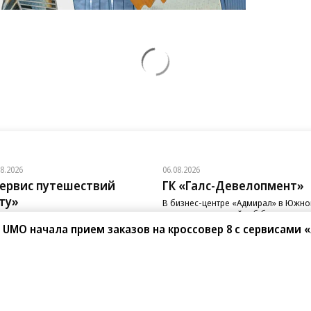
08.2026
06.08.2026
ервис путешествий
ГК «Галс-Девелопмент»
ту»
В бизнес-центре «Адмирал» в Южн
порту залит первый куб бетона
вис путешествий «Туту»
 UMO начала прием заказов на кроссовер 8 с сервисами 
Нетмонет» поддержат лучших
рудников российских отелей