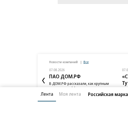
Новости компаний
Все
07.08.2026
07.
ПАО ДОМ.РФ
«С
Ту
В ДОМ.РФ рассказали, как крупным
компаниям эффективно реализовывать
Сер
ESG-стратегию
Лента
Моя лента
Российская марка
и «
сот