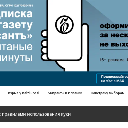
Реклама в «Ъ» www.kommersant.ru/ad
Взрыв у Balzi Rossi
Мигранты в Испании
Навстречу выборам
с
правилами использования куки