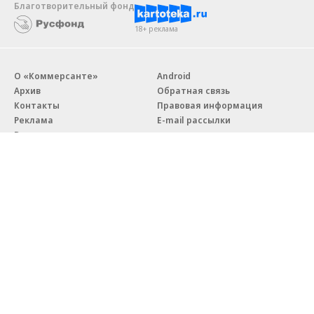
Благотворительный фонд
18+ реклама
О «Коммерсанте»
Android
Архив
Обратная связь
Контакты
Правовая информация
Реклама
E-mail рассылки
Вакансии
18+
© АО «Коммерсантъ». 127006, Москва, Оружейный переулок д. 41,
тел. +7 (495) 797-69-70.
Сетевое издание «Коммерсантъ» (доменное имя сайта:
kommersant.ru) зарегистрировано Федеральной службой
по надзору в сфере связи, информационных технологий и массовых
коммуникаций (Роскомнадзор), регистрационный номер и дата
принятия решения о регистрации: серия
Эл № ФС77-76922
от 11 октября 2019 г.