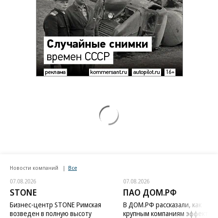
Путин озвучил итоговый план СВО
Зеленский неожиданно высказался о
возвращении Крыма
Заставим раскаяться: союзник России
дал грозное обещание