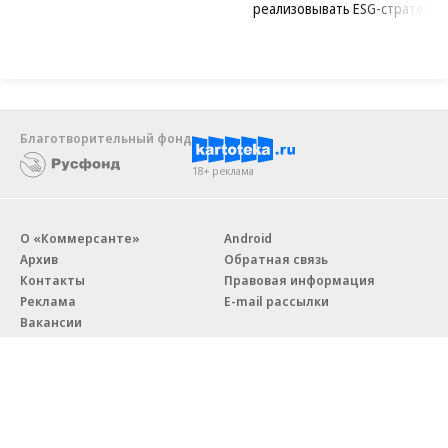
Новости компаний
Все
07.08.2026
07.08.2026
STONE
ПАО ДОМ.РФ
Бизнес-центр STONE Римская
В ДОМ.РФ рассказали, как
возведен в полную высоту
крупным компаниям эффектив
реализовывать ESG-стратегию
Благотворительный фонд
18+ реклама