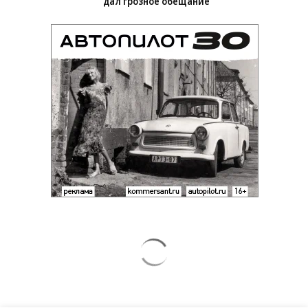
Заставим раскаяться: союзник России
дал грозное обещание