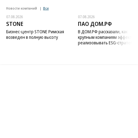
Новости компаний
Все
07.08.2026
07.08.2026
STONE
ПАО ДОМ.РФ
Бизнес-центр STONE Римская
В ДОМ.РФ рассказали, как
возведен в полную высоту
крупным компаниям эффектив
реализовывать ESG-стратегию
Благотворительный фонд
18+ реклама
О «Коммерсанте»
Android
Архив
Обратная связь
Контакты
Правовая информация