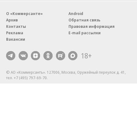
О «Коммерсанте»
Android
Архив
Обратная связь
Контакты
Правовая информация
Реклама
E-mail рассылки
Вакансии
18+
© АО «Коммерсантъ». 127006, Москва, Оружейный переулок д. 41,
тел. +7 (495) 797-69-70.
Сетевое издание «Коммерсантъ» (доменное имя сайта:
kommersant.ru) зарегистрировано Федеральной службой
по надзору в сфере связи, информационных технологий и массовых
коммуникаций (Роскомнадзор), регистрационный номер и дата
принятия решения о регистрации: серия
Эл № ФС77-76922
от 11 октября 2019 г.
Партнерские проекты/материалы, новости компаний, материалы
с пометкой «Промо» и «Официальное сообщение» опубликованы
на коммерческой основе.